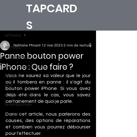
TAPCARD
S
All Posts
Nathalie Minant
12 mai 2023
2 min de lecture
All Posts
Panne bouton power
Informatique
iPhone : Que faire ?
Gaming et Consoles
Vous ne saurez sa valeur que le jour 
Apple
où il tombera en panne : il s'agit du 
SEO
bouton power iPhone. Si vous avez 
déjà été dans le cas, vous savez 
Internet et divers
certainement de quoi je parle. 
Smartphones
Dans cet article, nous parlerons des 
Business
causes, des options de réparations 
et combien vous pourrez débourser 
pour l'effectuer. 