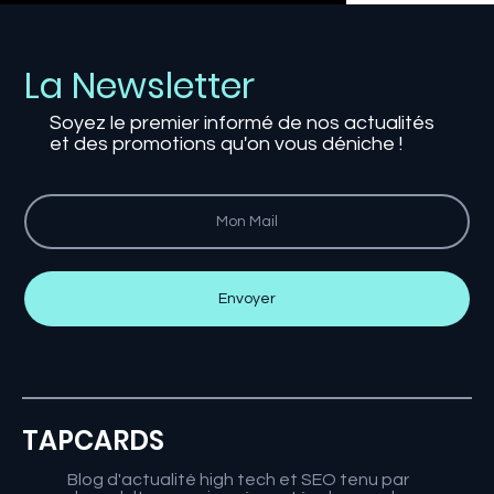
Bonus Réparation : Économisez 25 €
sur la Réparation d'Écrans de
La Newsletter
Smartphones et Bien Plus Encore
Soyez le premier informé de nos actualités
et des promotions qu'on vous déniche !
Envoyer
TAPCARDS
Blog d'actualité high tech et SEO tenu par