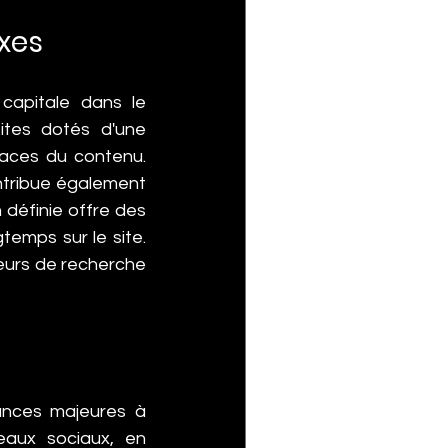
exes
capitale dans le 
ites dotés d'une 
icaces du contenu. 
tribue également 
 définie offre des 
temps sur le site. 
eurs de recherche 
ances majeures à 
eaux sociaux, en 