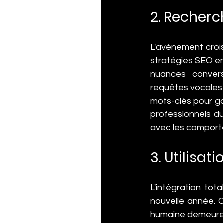
2. Recherc
L'avènement crois
stratégies SEO en 
nuances convers
requêtes vocales 
mots-clés pour gar
professionnels d
avec les comport
3. Utilisati
L'intégration tota
nouvelle année. C
humaine demeure e