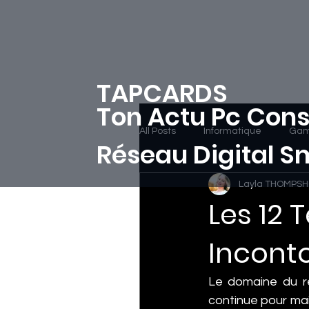
TAPCARDS
Ton Actu Pc Cons
All Posts
Informatique
Gam
Réseau Digital 
Layla THOMPS
Les 12
Incont
Le domaine du r
continue pour maint