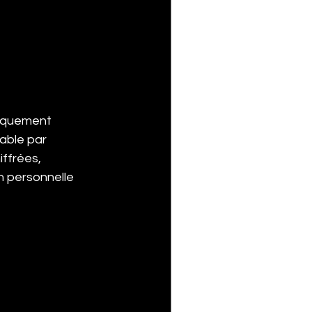
iquement 
able par 
ffrées, 
 personnelle 