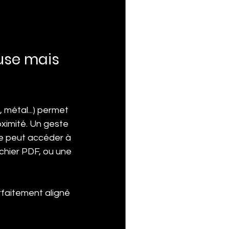
use mais 
 métal...) permet 
imité. Un geste 
ire peut accéder à 
ichier PDF, ou une 
rfaitement aligné 