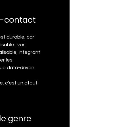
s-contact
st durable, car 
sable : vos 
lisable, intégrant 
er les 
que data-driven.
 c'est un atout 
 le genre