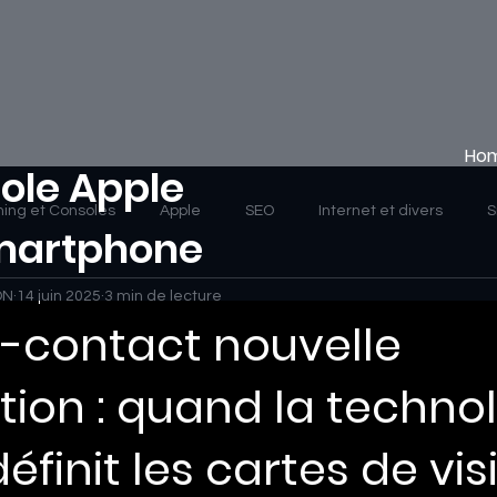
Ho
ole Apple
ing et Consoles
Apple
SEO
Internet et divers
S
Smartphone
ON
14 juin 2025
3 min de lecture
s-contact nouvelle
ion : quand la techno
éfinit les cartes de vis