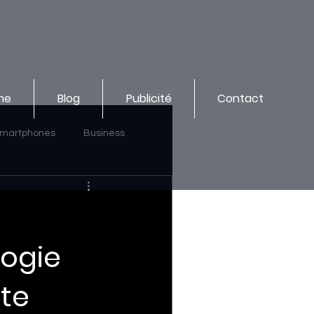
me
Blog
Publicité
Contact
martphones
Business
logie
ite