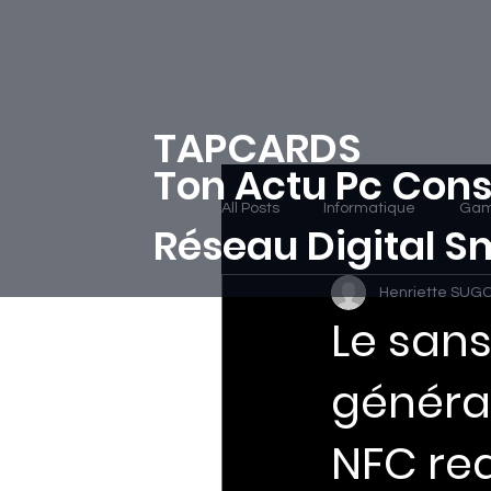
TAPCARDS
Ton Actu Pc Cons
All Posts
Informatique
Gam
Réseau Digital 
Henriette SUG
Le san
générat
NFC red