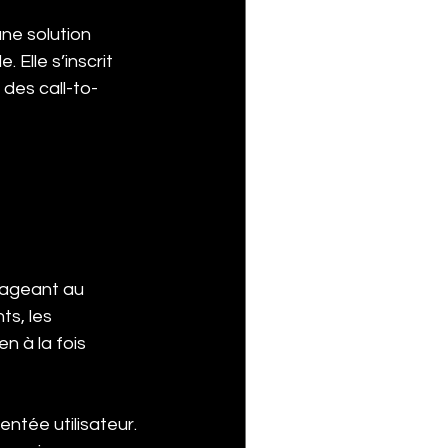
ne solution 
Elle s’inscrit 
des call-to-
ngageant au 
s, les 
n à la fois 
ntée utilisateur. 