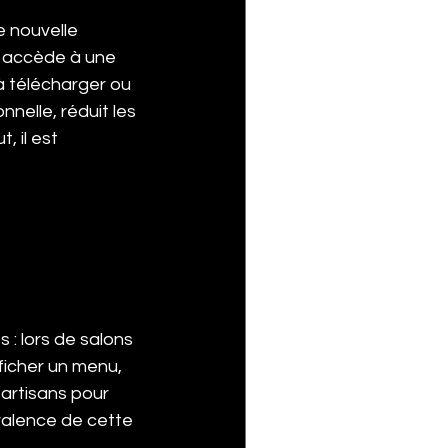
 nouvelle 
n accède à une 
à télécharger ou 
nelle, réduit les 
 il est 
: lors de salons 
ficher un menu, 
 artisans pour 
valence de cette 