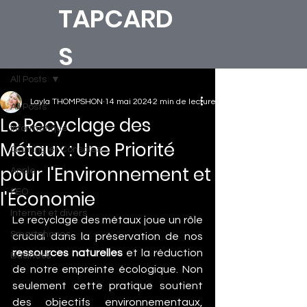
TAPCARD
S
All Posts
Layla THOMPSHON
14 mai 2024
2 min de lecture
All Posts
Le Recyclage des
Informatique
Métaux : Une Priorité
Gaming et Consoles
pour l'Environnement et
Apple
l'Économie
SEO
Internet et divers
Le recyclage des métaux joue un rôle 
Smartphones
crucial dans la préservation de nos 
ressources naturelles
 et la réduction 
Business
de notre empreinte écologique. Non 
seulement cette pratique soutient 
des objectifs environnementaux, 