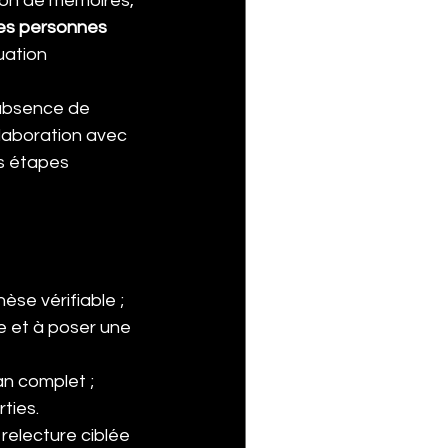
ion de mémoires, 
es personnes 
uation 
’absence de 
llaboration avec 
rs étapes 
èse vérifiable ; 
e et à poser une 
n complet ; 
rties.
relecture ciblée 