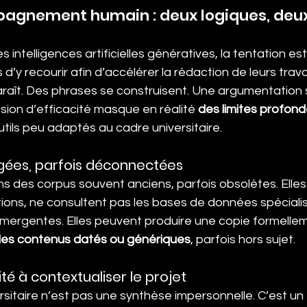
agnement humain : deux logiques, deux
es intelligences artificielles génératives, la tentation e
 d’y recourir afin d’accélérer la rédaction de leurs trav
paraît. Des phrases se construisent. Une argumentation
sion d’efficacité masque en réalité 
des limites profon
tils peu adaptés au cadre universitaire.
gées, parfois déconnectées
s des corpus souvent anciens, parfois obsolètes. Elles 
tions, ne consultent pas les bases de données spécialis
émergentes. Elles peuvent produire une copie formellem
es contenus datés ou génériques
, parfois hors sujet.
é à contextualiser le projet
itaire n’est pas une synthèse impersonnelle. C’est un t