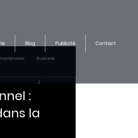
me
Blog
Publicité
Contact
martphones
Business
nel :
dans la