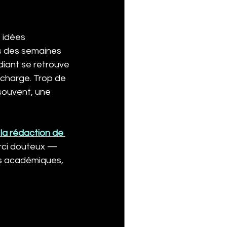
 idées 
s des semaines 
diant se retrouve 
charge. Trop de 
souvent, une 
 la rédaction de 
urci douteux — 
s académiques, 