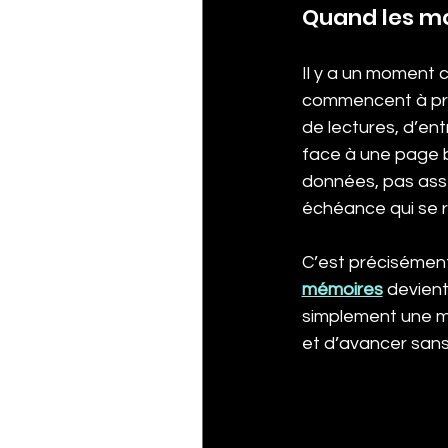
Quand les mo
Il y a un moment c
commencent à pre
de lectures, d’ent
face à une page 
données, pas asse
échéance qui se r
C’est précisément
mémoires
 devient
simplement une m
et d’avancer sans