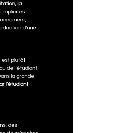
ation, la 
s implicites 
isonnement, 
rédaction d’une 
 est plutôt 
u de l’étudiant, 
Dans la grande 
ar l’étudiant
 : 
ns, des 