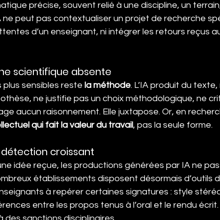
ique précise, souvent relié à une discipline, un terrain,
 ne peut pas contextualiser un projet de recherche spéc
entes d’un enseignant, ni intégrer les retours reçus au f
e scientifique absente
s plus sensibles reste 
la méthode
. L’IA produit du texte,
othèse, ne justifie pas un choix méthodologique, ne cri
gage aucun raisonnement. Elle juxtapose. Or, en recherc
ectuel qui fait la valeur du travail
, pas la seule forme.
 détection croissant
ne idée reçue, les productions générées par IA ne pas
mbreux établissements disposent désormais d’outils d
enseignants à repérer certaines signatures : style stér
ences entre les propos tenus à l’oral et le rendu écrit.
à des sanctions disciplinaires.