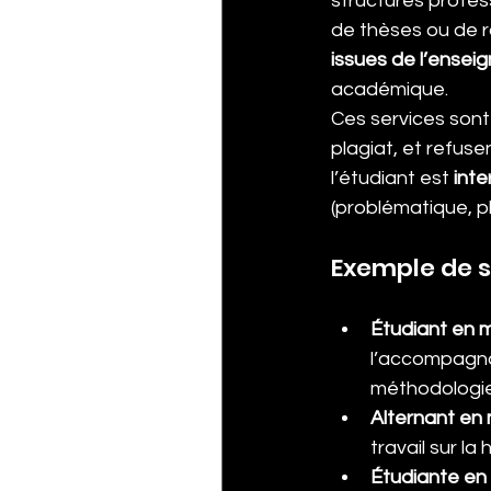
structures profess
de thèses ou de r
issues de l’ensei
académique.
Ces services sont 
plagiat, et refuse
l’étudiant est 
int
(problématique, pla
Exemple de s
Étudiant en 
l’accompagnan
méthodologie 
Alternant en 
travail sur la
Étudiante en 