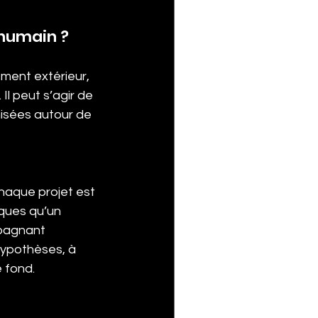
humain ?
ment extérieur, 
l peut s’agir de 
nisées autour de 
haque projet est 
ques qu’un 
pagnant 
hypothèses, à 
 fond.