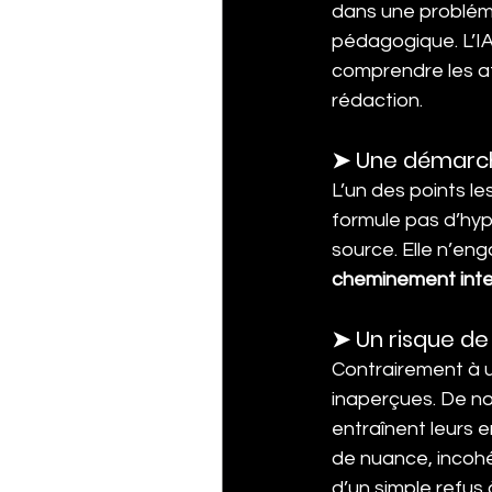
dans une problémat
pédagogique. L’IA
comprendre les att
rédaction.
➤ Une démarch
L’un des points le
formule pas d’hyp
source. Elle n’en
cheminement intell
➤ Un risque de
Contrairement à u
inaperçues. De no
entraînent leurs 
de nuance, incohér
d’un simple refus 