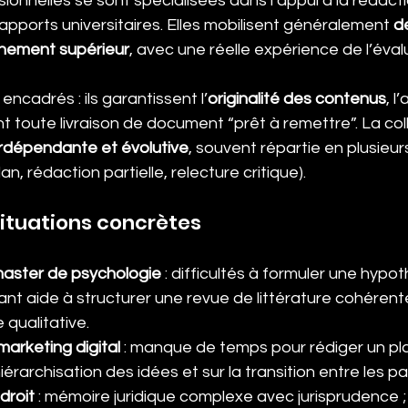
ionnelles se sont spécialisées dans l’appui à la rédact
apports universitaires. Elles mobilisent généralement 
d
gnement supérieur
, avec une réelle expérience de l’éval
encadrés : ils garantissent l’
originalité des contenus
, l
nt toute livraison de document “prêt à remettre”. La co
erdépendante et évolutive
, souvent répartie en plusieu
n, rédaction partielle, relecture critique).
ituations concrètes
master de psychologie
 : difficultés à formuler une hypoth
t aide à structurer une revue de littérature cohérent
qualitative.
marketing digital
 : manque de temps pour rédiger un pla
 hiérarchisation des idées et sur la transition entre les pa
droit
 : mémoire juridique complexe avec jurisprudence ; 