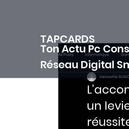
TAPCARDS
Ton Actu Pc Cons
All Posts
Informatique
Gam
Réseau Digital 
Henriette SUG
L’acco
un levi
réussit