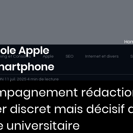
Ho
ole Apple
ing et Consoles
Apple
SEO
Internet et divers
S
Smartphone
ON
11 juil. 2025
4 min de lecture
mpagnement rédaction
er discret mais décisif 
e universitaire