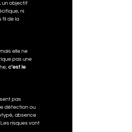
 un objectif 
ifique, ni 
il de la 
 mais elle ne 
tique pas une 
he, 
c’est le 
sent pas 
e détection ou 
éotypé, absence 
 Les risques vont 