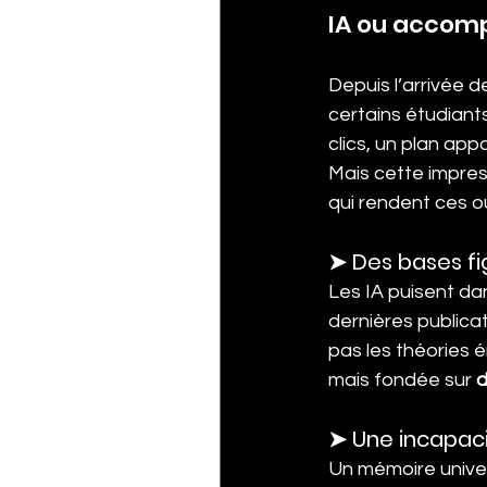
IA ou accomp
Depuis l’arrivée d
certains étudiants
clics, un plan ap
Mais cette impres
qui rendent ces ou
➤ Des bases fi
Les IA puisent dan
dernières publica
pas les théories 
mais fondée sur 
d
➤ Une incapacit
Un mémoire univers