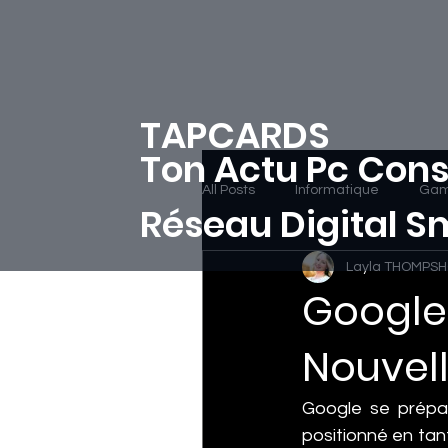
TAPCARDS
Ton Actu Pc Cons
All Posts
Informatique
Gam
Réseau Digital 
Layla THOMPS
Google 
Nouvell
Google se prépar
positionné en tan