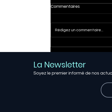
Commentaires
Rédigez un commentaire...
Le sans-contact nouvell
génération : quand la
technologie NFC redéfini
La Newsletter
les cartes de visite
digitales
Soyez le premier informé de nos actua