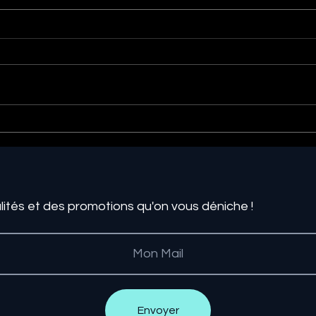
e
Les 5 astuces pour
08
déménager sans stress
t
t
d’
po
lités et des promotions qu'on vous déniche !
Envoyer