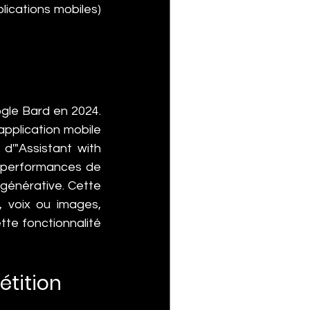
ications mobiles) 
le Bard en 2024. 
pplication mobile 
d'"Assistant with 
s performances de 
 générative. Cette 
, voix ou images, 
te fonctionnalité 
tition