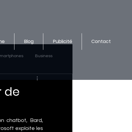
me
Blog
Publicité
Contact
martphones
Business
r de
n chatbot, Bard, 
soft exploite les 