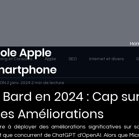
Ho
ole Apple
ing et Consoles
Apple
SEO
Internet et divers
S
Smartphone
HON
2 janv. 2024
2 min de lecture
Bard en 2024 : Cap su
es Améliorations
e à déployer des améliorations significatives sur so
t que concurrent de ChatGPT d'OpenAI. Alors que Micro