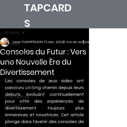
TAPCARD
S
All Posts
Layla THOMPSHON
15 déc. 2023
2 min de lecture
All Posts
Consoles du Futur : Vers
Informatique
une Nouvelle Ère du
Gaming et Consoles
Divertissement
Apple
SEO
Les consoles de jeux vidéo ont 
parcouru un long chemin depuis leurs 
Internet et divers
débuts, évoluant continuellement 
Smartphones
pour offrir des expériences de 
Business
divertissement toujours plus 
immersives et novatrices. Cet article 
plonge dans l'avenir des consoles de 