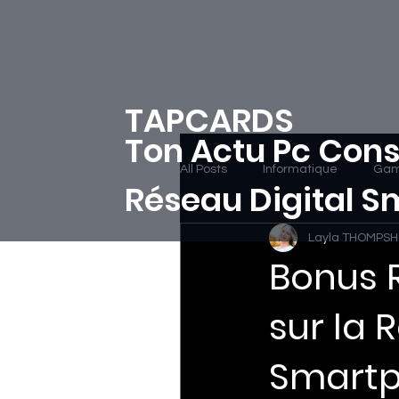
TAPCARDS
Ton Actu Pc Cons
All Posts
Informatique
Gam
Réseau Digital 
Layla THOMPS
Bonus 
sur la 
Smartp