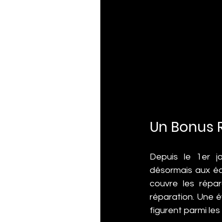
Un Bonus 
Depuis le 1er ja
désormais aux éc
couvre les répar
réparation. Une é
figurent parmi les