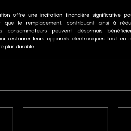
ion offre une incitation financière significative po
t que le remplacement, contribuant ainsi à réduir
Les consommateurs peuvent désormais bénéficier
r restaurer leurs appareils électroniques tout en c
e plus durable.