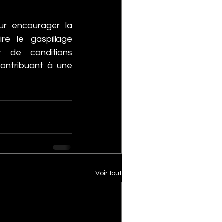
ur encourager la 
e le gaspillage 
 de conditions 
ontribuant à une 
Voir tout