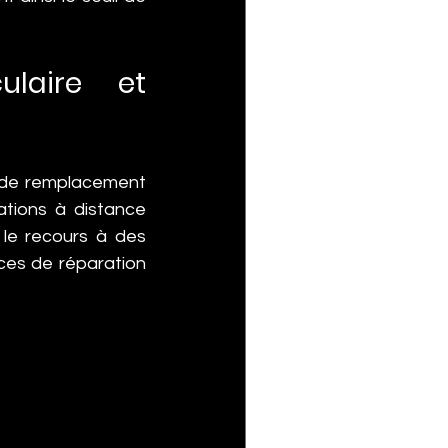
laire et 
 de remplacement 
ations à distance 
le recours à des 
ces de réparation 