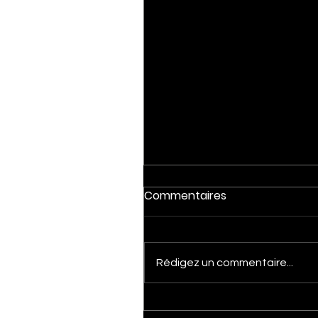
Commentaires
Rédigez un commentaire...
Le sans-contact nouvell