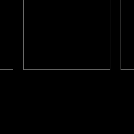
e
Vers une Consommation
La