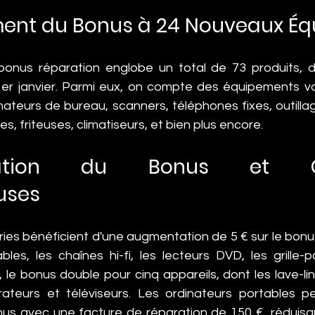
ment du Bonus à 24 Nouveaux É
bonus réparation englobe un total de 73 produits, 
1er janvier. Parmi eux, on compte des équipements va
ateurs de bureau, scanners, téléphones fixes, outillage
s, friteuses, climatiseurs, et bien plus encore. 
ation du Bonus et Con
uses
ies bénéficient d'une augmentation de 5 € sur le bonu
les, les chaînes hi-fi, les lecteurs DVD, les grille-pa
 le bonus double pour cinq appareils, dont les lave-ling
irateurs et téléviseurs. Les ordinateurs portables p
us avec une facture de réparation de 150 €, réduisant 