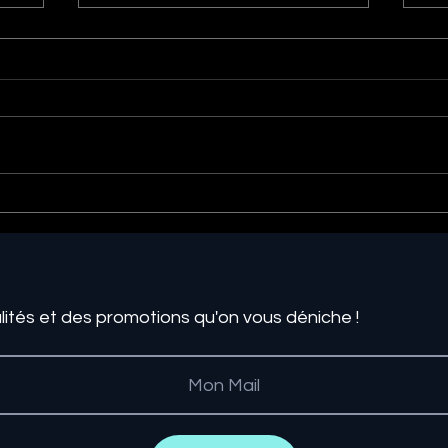
e
Les 5 grands points de la
L'
transformation digitale du
l'
t
Retail – L’Expérience
Un
co
lités et des promotions qu'on vous déniche !