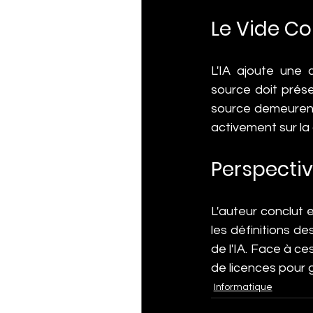
Le Vide Con
L'IA ajoute une 
source doit préser
source demeurent c
activement sur la 
Perspectiv
L'auteur conclut 
les définitions d
de l'IA. Face à ce
de licences pour g
Informatique