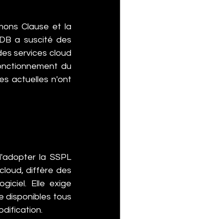
mons Clause et la 
DB a suscité des 
des services cloud 
onctionnement du 
es actuelles n'ont 
'adopter la SSPL 
loud, diffère des 
ciel. Elle exige 
e disponibles tous 
odification.