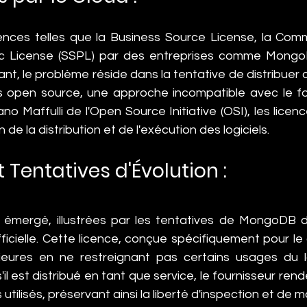
licences telles que la Business Source License, la Com
ic License (SSPL) par des entreprises comme Mongo
nt, le problème réside dans la tentative de distribuer 
s open source, une approche incompatible avec le f
no Maffulli de l'Open Source Initiative (OSI), les licenc
on de la distribution et de l'exécution des logiciels.
t Tentatives d'Évolution :
 émergé, illustrées par les tentatives de MongoDB d
icielle. Cette licence, conçue spécifiquement pour le c
eures en ne restreignant pas certains usages du logi
il est distribué en tant que service, le fournisseur rend
s utilisés, préservant ainsi la liberté d'inspection et de m