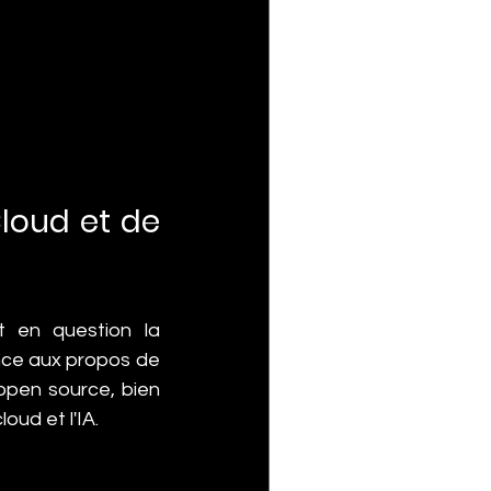
loud et de 
et en question la 
nce aux propos de 
open source, bien 
oud et l'IA.