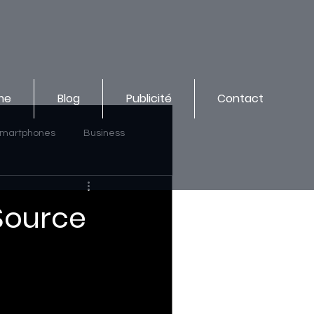
me
Blog
Publicité
Contact
martphones
Business
Source