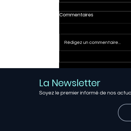
Commentaires
Rédigez un commentaire...
Le sans-contact nouvell
génération : quand la
technologie NFC redéfini
La Newsletter
les cartes de visite
digitales
Soyez le premier informé de nos actua