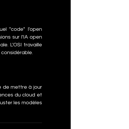
el "code" l'open 
ons sur l'IA open 
e. L'OSI travaille 
e considérable.
 de mettre à jour 
ences du cloud et 
juster les modèles 