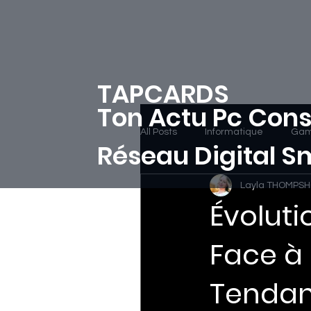
TAPCARDS
Ton Actu Pc Cons
All Posts
Informatique
Gam
Réseau Digital 
Layla THOMPS
Évolut
Face à l
Tendan