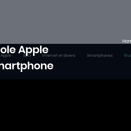
Ho
ole Apple
Apple
SEO
Internet et divers
Smartphones
Bus
Smartphone